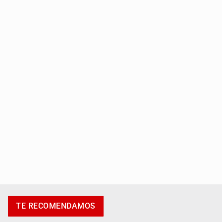
Entrega apoyos a afectados por lluvias en Oblatos
Accidentes resaltan en causas de muerte
TE RECOMENDAMOS