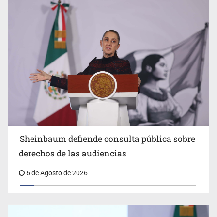
Flags
Sheinbaum anuncia refuerzo de seguridad en
Sheinbaum defiende consulta pública sobre
Michoacán para reactivar exportación de aguacate
derechos de las audiencias
6 de Agosto de 2026