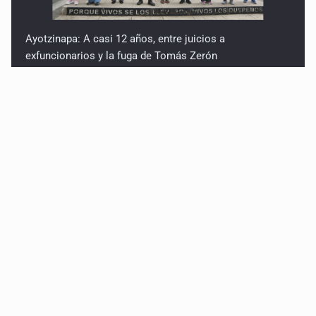
Ayotzinapa: A casi 12 años, entre juicios a
exfuncionarios y la fuga de Tomás Zerón
Caen en Zapopan 'El Ruso', objetivo prioritario por
homicidios en Playa del Carmen