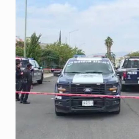
OPS alerta por aumento de casos d
Ayotzinapa: A casi 12 años, entre 
Caen en Zapopan 'El Ruso', objetiv
Pide regidora investigar dictámene
Ciclosporiasis no representa un r
Detienen en CDMX a Guadalupe “N”
Belinda se corona como la más bel