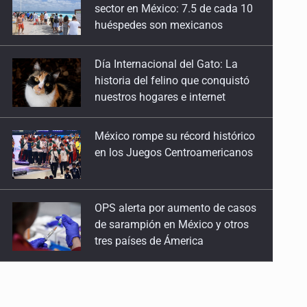
historia del felino que conquistó
nuestros hogares e internet
México rompe su récord histórico
en los Juegos Centroamericanos
OPS alerta por aumento de casos
de sarampión en México y otros
tres países de Ámerica
Ayotzinapa: A casi 12 años, entre
juicios a exfuncionarios y la fuga
de Tomás Zerón
Caen en Zapopan 'El Ruso',
objetivo prioritario por homicidios