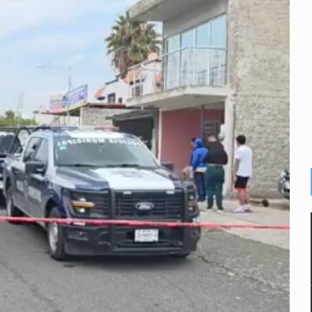
e sarampión en México y otros tres países de Ámerica
juicios a exfuncionarios y la fuga de Tomás Zerón
o prioritario por homicidios en Playa del Carmen
s y desalojo de vecinos en Mirador de San Isidro
iesgo epidemiológico masivo
 por huachicol
la de 2026 en People en Español