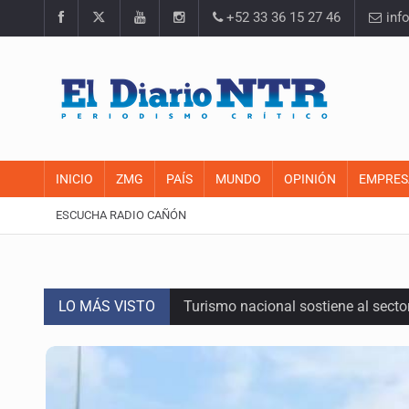
+52 33 36 15 27 46
inf
INICIO
ZMG
PAÍS
MUNDO
OPINIÓN
EMPRES
ESCUCHA RADIO CAÑÓN
LO MÁS VISTO
Turismo nacional sostiene al sect
Día Internacional del Gato: La hist
México rompe su récord histórico 