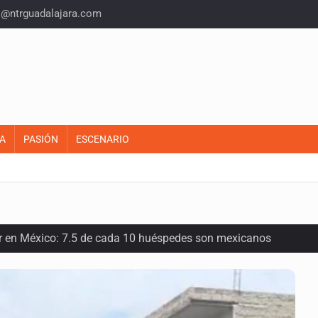
o@ntrguadalajara.com
A
PASIÓN
ESCENARIO
or en México: 7.5 de cada 10 huéspedes son mexicanos
oria del felino que conquistó nuestros hogares e internet
en los Juegos Centroamericanos