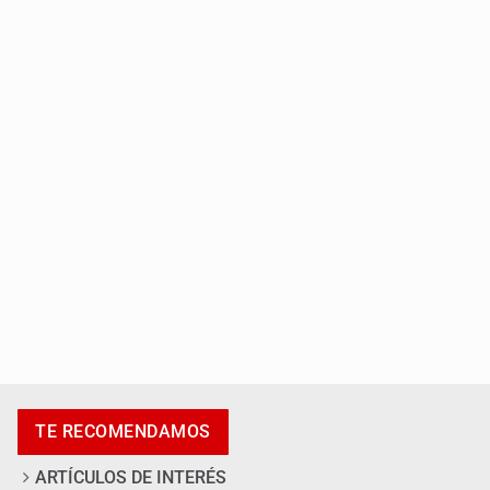
Robles pide no politizar la crisis del agua
México sub 20 es campeón tras derrotar 2-0 a Estados
Unidos en el Azteca
TE RECOMENDAMOS
ARTÍCULOS DE INTERÉS