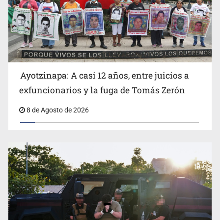
OPS alerta por aumento de casos de sarampión en
México y otros tres países de Ámerica
Ayotzinapa: A casi 12 años, entre juicios a
exfuncionarios y la fuga de Tomás Zerón
8 de Agosto de 2026