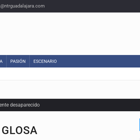
o@ntrguadalajara.com
A
PASIÓN
ESCENARIO
ente desaparecido
intervención unilateral de EUA contra cárteles
A GLOSA
a del INE para aprobar lineamientos de fiscalización