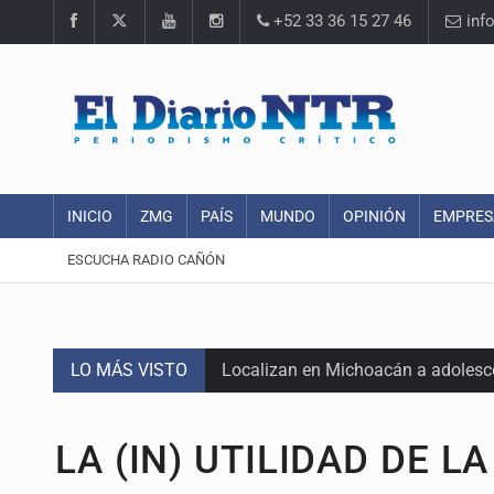
+52 33 36 15 27 46
inf
INICIO
ZMG
PAÍS
MUNDO
OPINIÓN
EMPRES
ESCUCHA RADIO CAÑÓN
LO MÁS VISTO
Localizan en Michoacán a adolesc
México no está preparado para una 
LA (IN) UTILIDAD DE L
Lamenta Carla Humphrey la negativ