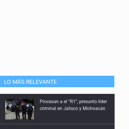
9 de Junio de 2026
De 'machos alfa' y 'deudores alimentarios'
2 de Junio de 2026
Autoridades o intermediarios
26 de Mayo de 2026
Crisis forense, una bomba de tiempo
19 de Mayo de 2026
Procesan a el “R1”, presunto líder
criminal en Jalisco y Michoacán
LO MÁS RELEVANTE
¿Con quién se quedan las niñas y los niños?
12 de Mayo de 2026
Cae en Zapopan prófugo
estadounidense buscado por
Otra vez la fallida apuesta por gastar
Interpol
5 de Mayo de 2026