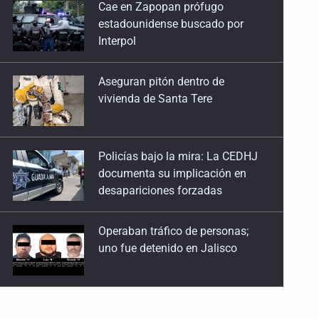
Aseguran pitón dentro de
Guadalajara, la insegura
vivienda de Santa Tere
28 de Abril de 2026
'Lo bueno sale caro'
Policías bajo la mira: La CEDHJ
21 de Abril de 2026
documenta su implicación en
desapariciones forzadas
La lentitud de la verdad en el Izaguirre
14 de Abril de 2026
Operaban tráfico de personas;
uno fue detenido en Jalisco
Más vale tarde que nunca
24 de Marzo de 2026
Catean casa por esquema de
La cloaca en la nómina del Congreso
fraude telefónico
17 de Marzo de 2026
La ilimitada permisividad del Siapa
Localizan en Michoacán