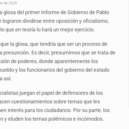
plicidad de policías, afirma Lazos de Amor
re de 2025
a glosa del primer Informe de Gobierno de Pablo
de Santa Tere
ograron dividirse entre oposición y oficialismo,
s por caso Ayotzinapa y promete justicia
lo que en teoría lo hará un mejor ejercicio.
de relaciones con México
e la glosa, que tendría que ser un proceso de
omo Presidente de Colombia
na presunción. Es decir, presumimos que se trata de
ocumenta su implicación en desapariciones forzadas
visión de poderes, donde aparentemente los
ueblo y los funcionarios del gobierno del estado
 telefónico
a así.
cialistas juegan el papel de defensores de los
hacen cuestionamientos sobre temas que les
en interés para los ciudadanos. Por su parte, los
ren y eluden los temas polémicos e incómodos.