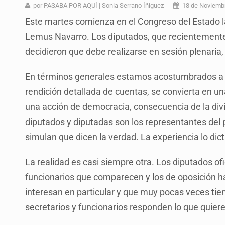
Desapariciones en Jalisco, con com
por PASABA POR AQUÍ | Sonia Serrano Íñiguez
18 de Noviemb
Este martes comienza en el Congreso del Estado l
Aseguran pitón dentro de vivienda 
Lemus Navarro. Los diputados, que recientemente l
Sheinbaum anticipa más detencione
decidieron que debe realizarse en sesión plenaria, 
Resalta Fujimori restablecimiento 
En términos generales estamos acostumbrados a qu
Asume Abelardo De la Espriella c
rendición detallada de cuentas, se convierta en u
Policías bajo la mira: La CEDHJ d
una acción de democracia, consecuencia de la di
diputados y diputadas son los representantes del p
Catean casa por esquema de fraude
simulan que dicen la verdad. La experiencia lo dict
La realidad es casi siempre otra. Los diputados ofi
funcionarios que comparecen y los de oposición 
interesan en particular y que muy pocas veces tien
secretarios y funcionarios responden lo que quie