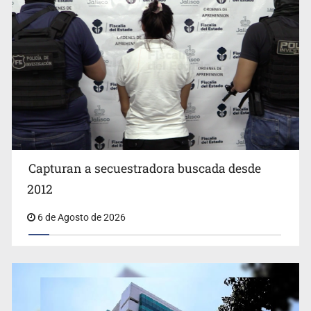
Capturan a secuestradora buscada desde
Cae ex mando por agresión a ex pareja y procesan a
agente por abuso a menor
2012
6 de Agosto de 2026