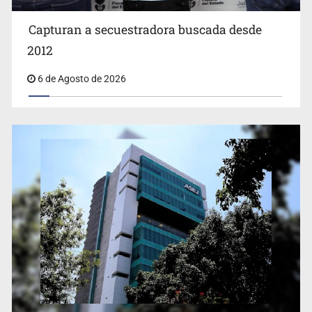
Capturan a secuestradora buscada desde
Cae ex mando por agresión a ex pareja y procesan a
agente por abuso a menor
2012
6 de Agosto de 2026