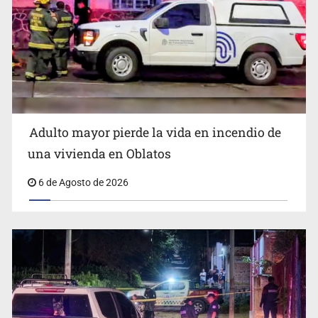
Adulto mayor pierde la vida en incendio de
Capturan en Zapopan a defraudador de paquetes
una vivienda en Oblatos
vacacionales
6 de Agosto de 2026