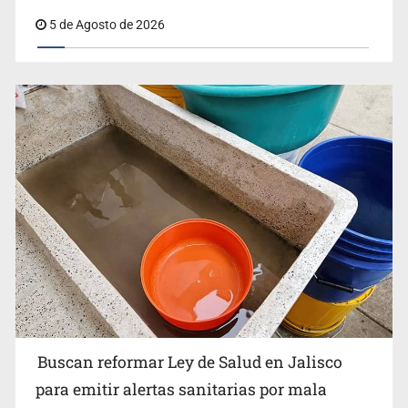
5 de Agosto de 2026
Buscan reformar Ley de Salud en Jalisco para emitir
alertas sanitarias por mala calidad del agua
Buscan reformar Ley de Salud en Jalisco
Citarían a Medrano si persiste falta de diálogo con
para emitir alertas sanitarias por mala
vecinos de Mirador San Isidro