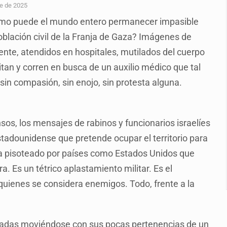
calles de El Salto
e de 2025
¿cómo puede el mundo entero permanecer impasible
1 adolescentes desaparecidos durante julio
población civil de la Franja de Gaza? Imágenes de
n Tlajomulco
nte, atendidos en hospitales, mutilados del cuerpo
EU vinculado a jalapeños mexicanos
itan y corren en busca de un auxilio médico que tal
sin compasión, sin enojo, sin protesta alguna.
del CJNG y decomisan 2.5 toneladas de metanfetamina
rlos, arzobispo emérito de Morelia
sos, los mensajes de rabinos y funcionarios israelíes
 de ciclosporiasis en México
tadounidense que pretende ocupar el territorio para
vida pisoteado por países como Estados Unidos que
 Es un tétrico aplastamiento militar. Es el
 quienes se considera enemigos. Todo, frente a la
nuadas moviéndose con sus pocas pertenencias de un