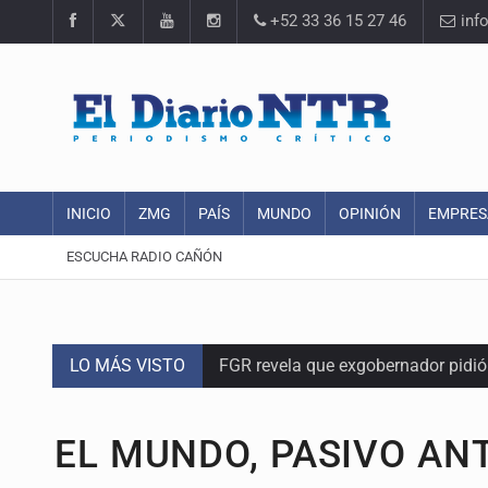
+52 33 36 15 27 46
inf
INICIO
ZMG
PAÍS
MUNDO
OPINIÓN
EMPRES
ESCUCHA RADIO CAÑÓN
LO MÁS VISTO
FGR revela que exgobernador pidi
Capturan en Zapopan a defraudado
EL MUNDO, PASIVO AN
Adulto mayor pierde la vida en inc