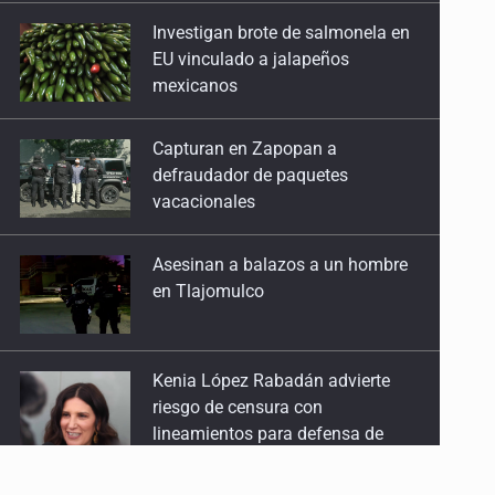
Investigan brote de salmonela en
22 de Abril de 2026
EU vinculado a jalapeños
mexicanos
Rancho Izaguirre: la tierra sigue hablando
15 de Abril de 2026
Capturan en Zapopan a
defraudador de paquetes
El Siapa no cumple ni con su ley
vacacionales
25 de Marzo de 2026
Asesinan a balazos a un hombre
Un Mundial con desafíos en Jalisco
en Tlajomulco
18 de Marzo de 2026
Reclutados y desaparecidos, carne de cañón
Kenia López Rabadán advierte
11 de Marzo de 2026
riesgo de censura con
lineamientos para defensa de
audiencias
El santo de los sicarios mexicanos
4 de Marzo de 2026