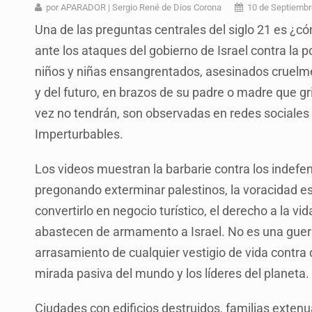
Asesinan a balazos a un hombre en 
por APARADOR | Sergio René de Dios Corona
10 de Septiembr
Una de las preguntas centrales del siglo 21 es 
Jalisco mantiene la búsqueda de 2
ante los ataques del gobierno de Israel contra la 
Asesinan a balazos a un hombre e
niños y niñas ensangrentados, asesinados cruelme
Investigan brote de salmonela en 
y del futuro, en brazos de su padre o madre que gr
vez no tendrán, son observadas en redes sociales 
Desarticulan en Cataluña célula 
Imperturbables.
Fallece monseñor Carlos Garfias Me
Los videos muestran la barbarie contra los indefen
David Kershenobich descarta brote
pregonando exterminar palestinos, la voracidad es
convertirlo en negocio turístico, el derecho a la 
abastecen de armamento a Israel. No es una guerra.
arrasamiento de cualquier vestigio de vida contra
mirada pasiva del mundo y los líderes del planeta.
Ciudades con edificios destruidos, familias exte