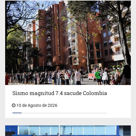
Promueven destinos de Jalisco para turismo LGBTIQ+
Sismo magnitud 7.4 sacude Colombia
Sheinbaum ofrece “todo el apoyo” de México a
Colombia tras el terremoto
10 de Agosto de 2026