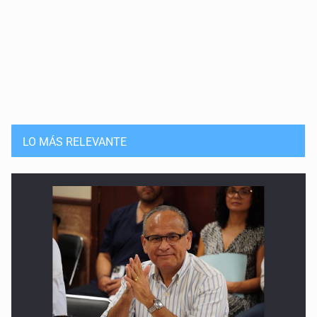
La ONU: abrir la esperanza
6 de Mayo de 2026
Enfermos por veneno en la sangre
29 de Abril de 2026
Educar para la compasión
LO MÁS RELEVANTE
22 de Abril de 2026
Rancho Izaguirre: la tierra sigue hablando
15 de Abril de 2026
El Siapa no cumple ni con su ley
25 de Marzo de 2026
Un Mundial con desafíos en Jalisco