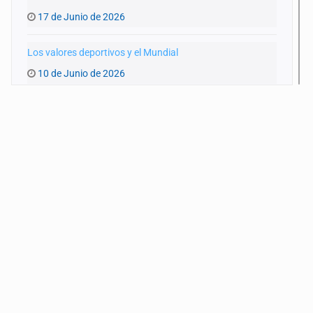
17 de Junio de 2026
Los valores deportivos y el Mundial
10 de Junio de 2026
Un Mundial y una GDL achacosa
3 de Junio de 2026
Las otras miradas del Mundial
27 de Mayo de 2026
Futbol y reclutadores criminales
20 de Mayo de 2026
Periodistas víctimas de desaparición
13 de Mayo de 2026