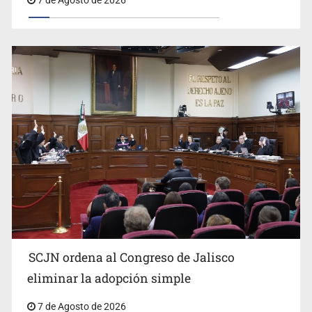
7 de Agosto de 2026
Buscan mantener tradiciones con Feria Corazón de
Artesano
SCJN ordena al Congreso de Jalisco
eliminar la adopción simple
Fiscalía exhuma 126 cuerpos de 32 fosas
7 de Agosto de 2026