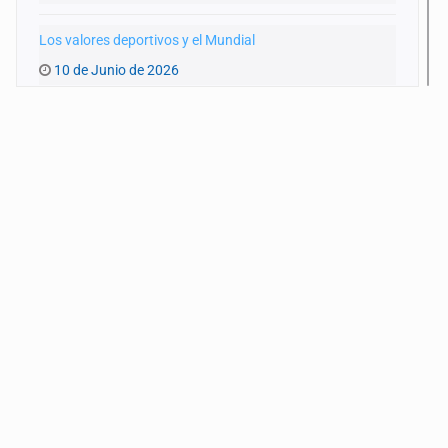
Los valores deportivos y el Mundial
10 de Junio de 2026
Un Mundial y una GDL achacosa
3 de Junio de 2026
Las otras miradas del Mundial
27 de Mayo de 2026
Futbol y reclutadores criminales
20 de Mayo de 2026
Periodistas víctimas de desaparición
13 de Mayo de 2026
La ONU: abrir la esperanza