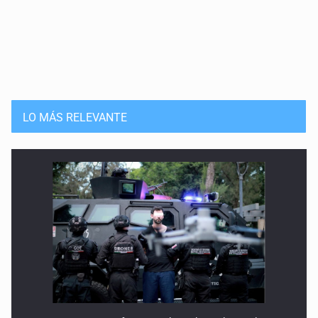
6 de Mayo de 2026
Enfermos por veneno en la sangre
29 de Abril de 2026
Educar para la compasión
LO MÁS RELEVANTE
22 de Abril de 2026
Rancho Izaguirre: la tierra sigue hablando
15 de Abril de 2026
El Siapa no cumple ni con su ley
25 de Marzo de 2026
Un Mundial con desafíos en Jalisco
18 de Marzo de 2026