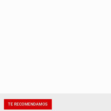
Localizan en Michoacán a adolescente desaparecido
Desapariciones en Jalisco, con complicidad de policías,
afirma Lazos de Amor
TE RECOMENDAMOS