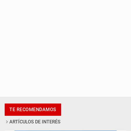
Entrega apoyos a afectados por lluvias en Oblatos
Accidentes resaltan en causas de muerte
TE RECOMENDAMOS
ARTÍCULOS DE INTERÉS