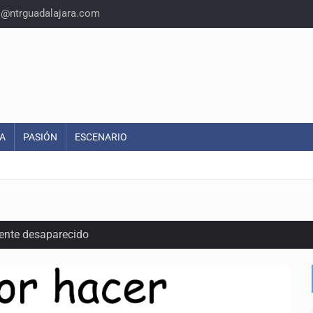
o@ntrguadalajara.com
A
PASIÓN
ESCENARIO
ente desaparecido
intervención unilateral de EUA contra cárteles
a del INE para aprobar lineamientos de fiscalización