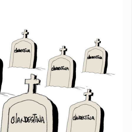
plicidad de policías, afirma Lazos de Amor
de Santa Tere
s por caso Ayotzinapa y promete justicia
de relaciones con México
omo Presidente de Colombia
ocumenta su implicación en desapariciones forzadas
 telefónico