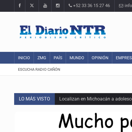
+52 33 36 15 27 46
inf
INICIO
ZMG
PAÍS
MUNDO
OPINIÓN
EMPRES
ESCUCHA RADIO CAÑÓN
LO MÁS VISTO
Localizan en Michoacán a adolesc
México no está preparado para una 
Lamenta Carla Humphrey la negativ