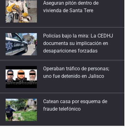
13 de Julio de 2026
Aseguran pitón dentro de
vivienda de Santa Tere
No hay problema de salud
11 de Julio de 2026
Policías bajo la mira: La CEDHJ
Detienen en Tlajomulco a hombre con dos armas
documenta su implicación en
desapariciones forzadas
de fuego y más de 50 cartuchos
10 de Julio de 2026
Operaban tráfico de personas;
uno fue detenido en Jalisco
Instalan mesa de seguridad para conductores de
ERT
9 de Julio de 2026
Catean casa por esquema de
fraude telefónico
Que tiradero
10 de Julio de 2026
Localizan en Michoacán
Detienen a conductor por amenazar con arma tras