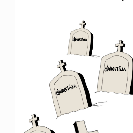
Desapariciones en Jalisco, con com
Aseguran pitón dentro de vivienda 
Sheinbaum anticipa más detencione
Resalta Fujimori restablecimiento 
Asume Abelardo De la Espriella c
Policías bajo la mira: La CEDHJ d
Catean casa por esquema de fraude