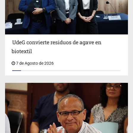
UdeG convierte residuos de agave en
Cae en Zapopan prófugo estadounidense buscado por
biotextil
Interpol
7 de Agosto de 2026