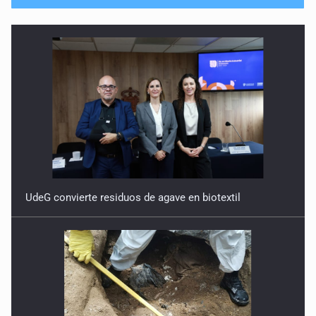
No hay problema de salud
11 de Julio de 2026
Detienen en Tlajomulco a hombre con dos armas de fuego
y más de 50 cartuchos
10 de Julio de 2026
Instalan mesa de seguridad para conductores de ERT
9 de Julio de 2026
UdeG convierte residuos de agave en biotextil
Que tiradero
10 de Julio de 2026
Detienen a conductor por amenazar con arma tras
incidente vial