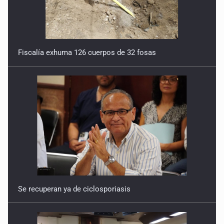
9 de Julio de 2026
Reactivarán contraflujo en López Mateos Sur a partir del
13 de julio
Fiscalía exhuma 126 cuerpos de 32 fosas
9 de Julio de 2026
Y no se enoje con el FBI
9 de Julio de 2026
Lo que quedó del mundial
8 de Julio de 2026
Hombre es investigado por ser autor intelectual del
feminicidio de su madre
Se recuperan ya de ciclosporiasis
7 de Julio de 2026
A ver cuántos quedan