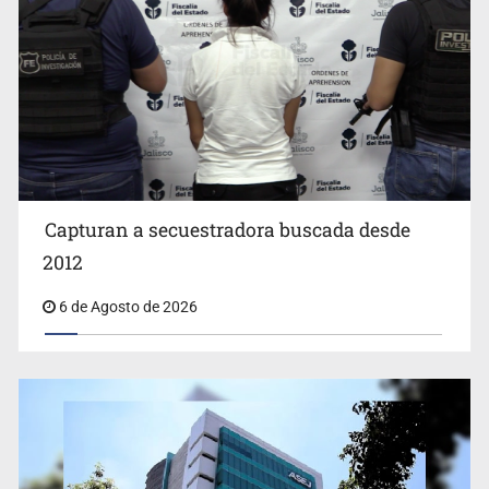
Capturan a secuestradora buscada desde
Cae ex mando por agresión a ex pareja y procesan a
agente por abuso a menor
2012
6 de Agosto de 2026