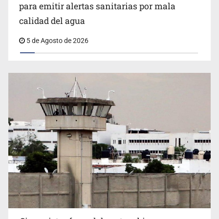
Citarían a Medrano si persiste falta de diálogo con
para emitir alertas sanitarias por mala
vecinos de Mirador San Isidro
calidad del agua
5 de Agosto de 2026