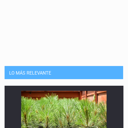
La humanidad que se fue en silencio
20 de Mayo de 2026
Mostrar fuerza ante el mundo
13 de Mayo de 2026
País en vilo
6 de Mayo de 2026
Pedir ayuda no debería ser pecado
LO MÁS RELEVANTE
29 de Abril de 2026
Aplausos internacionales, riesgos nacionales
22 de Abril de 2026
La negación desde la psicología del poder
15 de Abril de 2026