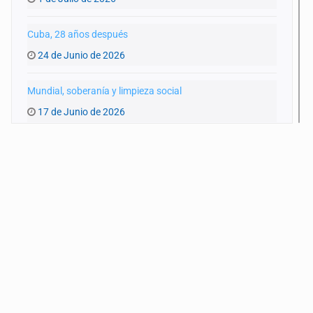
Cuba, 28 años después
24 de Junio de 2026
Mundial, soberanía y limpieza social
17 de Junio de 2026
La encíclica que nos obliga a repensar el poder
10 de Junio de 2026
El vecino incómodo
3 de Junio de 2026
‘Mente de escritor’, libro que une creación literaria y PNL
27 de Mayo de 2026