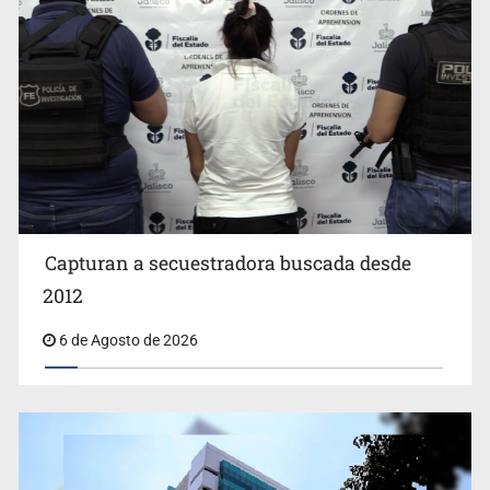
Capturan a secuestradora buscada desde
Cae ex mando por agresión a ex pareja y procesan a
agente por abuso a menor
2012
6 de Agosto de 2026