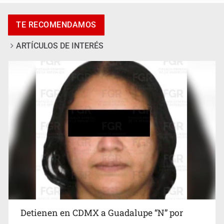
Procesan a el “R1”, presunto líder criminal en Jalisco y
Michoacán
TE RECOMENDAMOS
ARTÍCULOS DE INTERÉS
Cae en Zapopan prófugo estadounidense buscado por
Interpol
Detienen en CDMX a Guadalupe “N” por