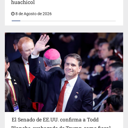
huachicol
8 de Agosto de 2026
Avalan rebaja del Siapa para 203 colonias
El Senado de EE.UU. confirma a Todd
EU reanudará este sábado inspecciones de aguacate en
Michoacán