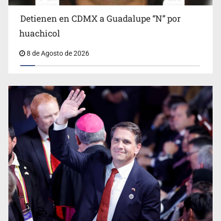
Detienen en CDMX a Guadalupe “N” por
Ciclosporiasis no representa un riesgo epidemiológico
masivo
huachicol
8 de Agosto de 2026