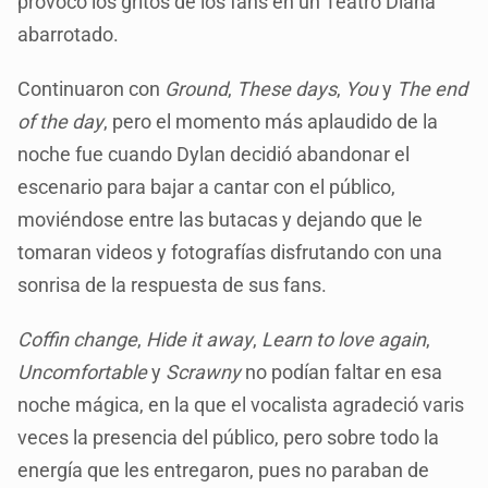
provocó los gritos de los fans en un Teatro Diana
abarrotado.
Continuaron con
Ground
,
These days
,
You
y
The end
of the day
, pero el momento más aplaudido de la
noche fue cuando Dylan decidió abandonar el
escenario para bajar a cantar con el público,
moviéndose entre las butacas y dejando que le
tomaran videos y fotografías disfrutando con una
sonrisa de la respuesta de sus fans.
Coffin change
,
Hide it away
,
Learn to love again
,
Uncomfortable
y
Scrawny
no podían faltar en esa
noche mágica, en la que el vocalista agradeció varis
veces la presencia del público, pero sobre todo la
energía que les entregaron, pues no paraban de