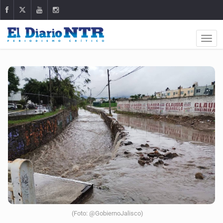
(Foto: @GobiernoJalisco)