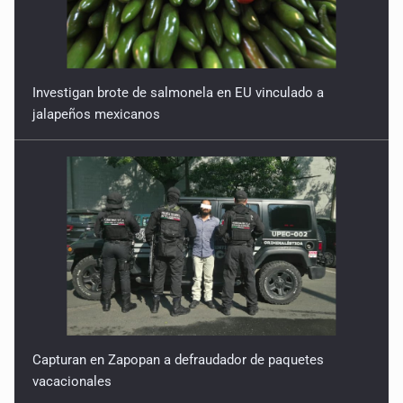
3 de Marzo de 2026
Código Rojo o 'arréglense como puedan'
Investigan brote de salmonela en EU vinculado a
24 de Febrero de 2026
jalapeños mexicanos
Línea 4, el nuevo barril sin fondo
17 de Febrero de 2026
Cuba, México y el bloqueo
10 de Febrero de 2026
Capturan en Zapopan a defraudador de paquetes
vacacionales