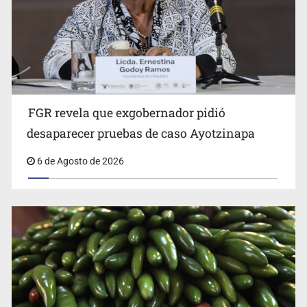
FGR revela que exgobernador pidió
Kershenobich descarta brote de ciclosporiasis en
desaparecer pruebas de caso Ayotzinapa
México
6 de Agosto de 2026