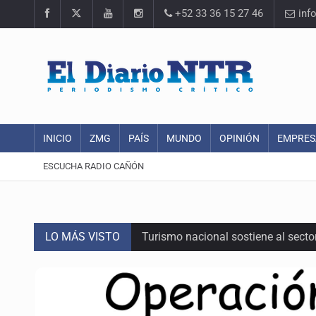
+52 33 36 15 27 46
inf
INICIO
ZMG
PAÍS
MUNDO
OPINIÓN
EMPRES
ESCUCHA RADIO CAÑÓN
LO MÁS VISTO
Turismo nacional sostiene al sect
Día Internacional del Gato: La hist
México rompe su récord histórico 