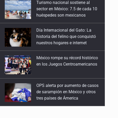
13 de Julio de 2026
Día Internacional del Gato: La
historia del felino que conquistó
No hay problema de salud
nuestros hogares e internet
11 de Julio de 2026
México rompe su récord histórico
Detienen en Tlajomulco a hombre con dos armas
en los Juegos Centroamericanos
de fuego y más de 50 cartuchos
10 de Julio de 2026
OPS alerta por aumento de casos
de sarampión en México y otros
Instalan mesa de seguridad para conductores de
tres países de Ámerica
ERT
9 de Julio de 2026
Ayotzinapa: A casi 12 años, entre
juicios a exfuncionarios y la fuga
Que tiradero
de Tomás Zerón
10 de Julio de 2026
Caen en Zapopan 'El Ruso',
Detienen a conductor por amenazar con arma tras