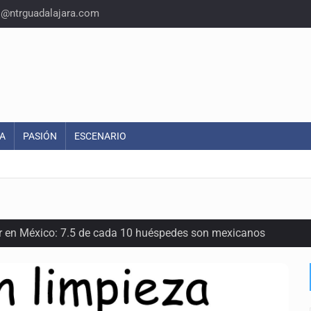
o@ntrguadalajara.com
A
PASIÓN
ESCENARIO
or en México: 7.5 de cada 10 huéspedes son mexicanos
oria del felino que conquistó nuestros hogares e internet
en los Juegos Centroamericanos