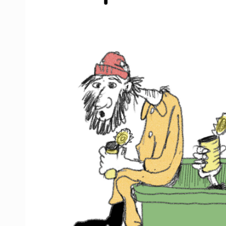
OPS alerta por aumento de casos d
Ayotzinapa: A casi 12 años, entre 
Caen en Zapopan 'El Ruso', objetiv
Pide regidora investigar dictámene
Ciclosporiasis no representa un r
Detienen en CDMX a Guadalupe “N”
Belinda se corona como la más bel