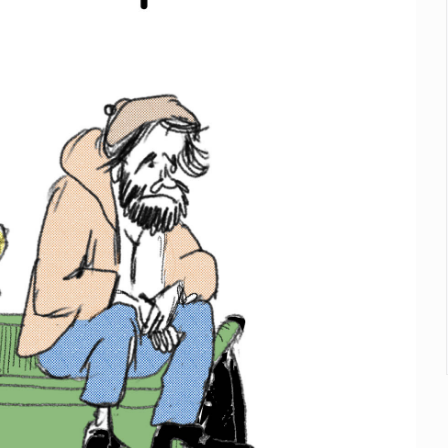
e sarampión en México y otros tres países de Ámerica
juicios a exfuncionarios y la fuga de Tomás Zerón
o prioritario por homicidios en Playa del Carmen
s y desalojo de vecinos en Mirador de San Isidro
iesgo epidemiológico masivo
 por huachicol
la de 2026 en People en Español