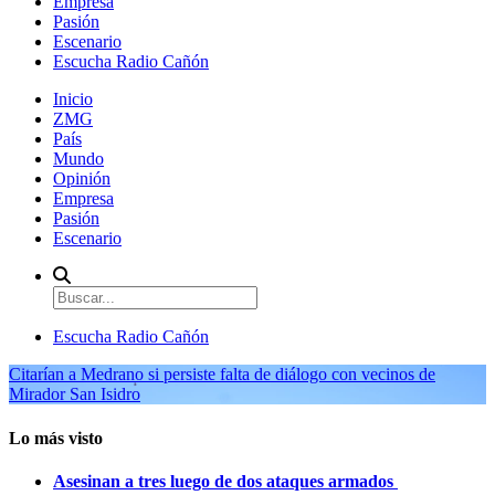
Empresa
Pasión
Escenario
Escucha Radio Cañón
Inicio
ZMG
País
Mundo
Opinión
Empresa
Pasión
Escenario
Escucha Radio Cañón
Citarían a Medrano si persiste falta de diálogo con vecinos de
Mirador San Isidro
Lo más visto
Asesinan a tres luego de dos ataques armados