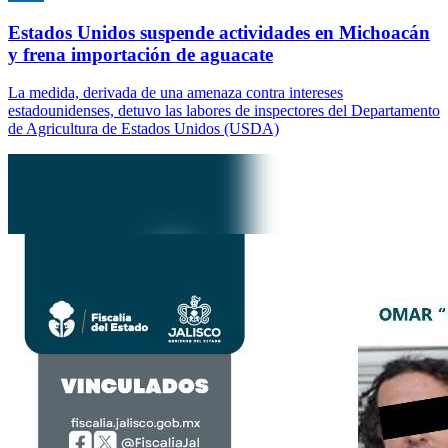
Estados Unidos suspende actividades en Michoacán
y frena importación de aguacate
La medida, derivada de una amenaza contra intereses
estadounidenses, detuvo las labores de inspectores del Departamento
de Agricultura de Estados Unidos (USDA)