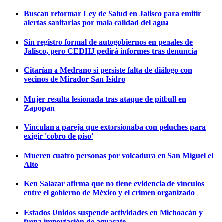
Buscan reformar Ley de Salud en Jalisco para emitir
alertas sanitarias por mala calidad del agua
Sin registro formal de autogobiernos en penales de
Jalisco, pero CEDHJ pedirá informes tras denuncia
Citarían a Medrano si persiste falta de diálogo con
vecinos de Mirador San Isidro
Mujer resulta lesionada tras ataque de pitbull en
Zapopan
Vinculan a pareja que extorsionaba con peluches para
exigir 'cobro de piso'
Mueren cuatro personas por volcadura en San Miguel el
Alto
Ken Salazar afirma que no tiene evidencia de vínculos
entre el gobierno de México y el crimen organizado
Estados Unidos suspende actividades en Michoacán y
frena importación de aguacate