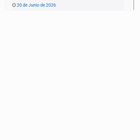
20 de Junio de 2026
La ternura y la memoria
13 de Junio de 2026
Lo real y la ficción
6 de Junio de 2026
Lo que no hemos visto
30 de Mayo de 2026
Una rabia como un tiro entre las cejas
23 de Mayo de 2026
Vernos en Medea
16 de Mayo de 2026