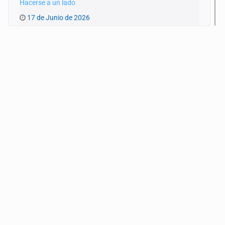
Hacerse a un lado
17 de Junio de 2026
Pinchar la burbuja
10 de Junio de 2026
Extrañas coincidencias
3 de Junio de 2026
Limpiar el debate
27 de Mayo de 2026
Pensar en conversación
20 de Mayo de 2026
¿Alguien quiere pensar en los niños?
13 de Mayo de 2026