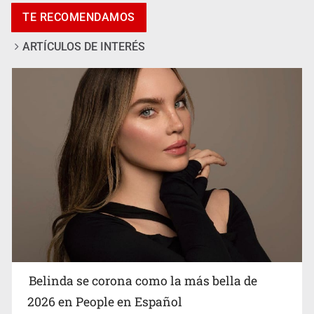
Pide regidora investigar dictámenes y desalojo de
TE RECOMENDAMOS
vecinos en Mirador de San Isidro
ARTÍCULOS DE INTERÉS
Ciclosporiasis no representa un riesgo epidemiológico
masivo
Belinda se corona como la más bella de
2026 en People en Español