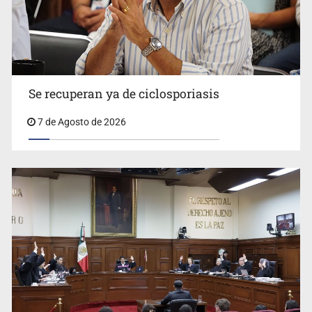
Se recuperan ya de ciclosporiasis
UdeG convierte residuos de agave en biotextil
7 de Agosto de 2026