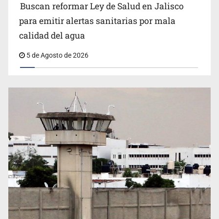
Buscan reformar Ley de Salud en Jalisco
Citarían a Medrano si persiste falta de diálogo con
para emitir alertas sanitarias por mala
vecinos de Mirador San Isidro
calidad del agua
5 de Agosto de 2026