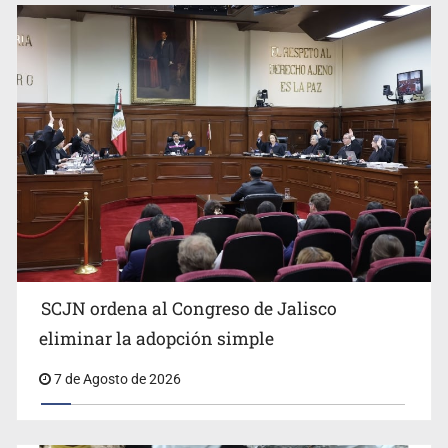
Buscan mantener tradiciones con Feria Corazón de
Artesano
SCJN ordena al Congreso de Jalisco
eliminar la adopción simple
Fiscalía exhuma 126 cuerpos de 32 fosas
7 de Agosto de 2026