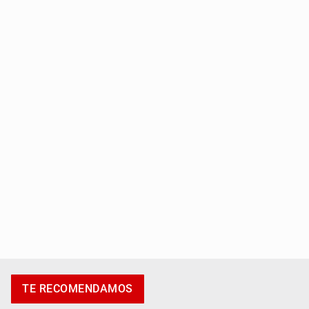
Al archivo la mitad de quejas contra el Siapa
Ya hay solicitud de audiencia de imputación en caso Eli
Castro
TE RECOMENDAMOS