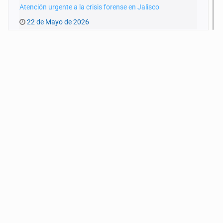
Atención urgente a la crisis forense en Jalisco
22 de Mayo de 2026
El oficio de ser madre
8 de Mayo de 2026
22 de abril en Guadalajara
24 de Abril de 2026
Con nuevo protocolo de búsqueda
27 de Marzo de 2026
A un año del Izaguirre
13 de Marzo de 2026
Ajustes a la Ley de Atención a Víctimas