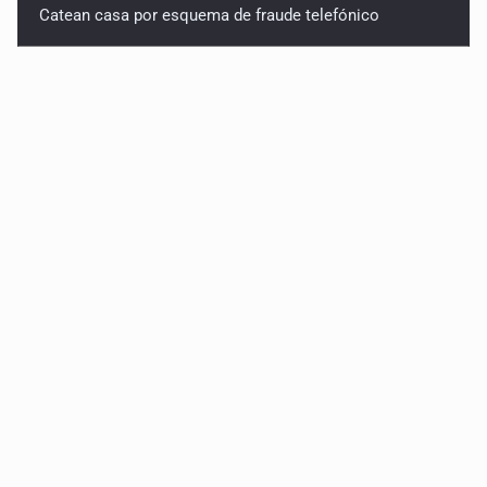
Catean casa por esquema de fraude telefónico
Localizan en Michoacán a adolescente desaparecido