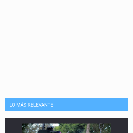
Futbol y reclutadores criminales
20 de Mayo de 2026
Periodistas víctimas de desaparición
13 de Mayo de 2026
La ONU: abrir la esperanza
6 de Mayo de 2026
Enfermos por veneno en la sangre
29 de Abril de 2026
Educar para la compasión
LO MÁS RELEVANTE
22 de Abril de 2026
Rancho Izaguirre: la tierra sigue hablando