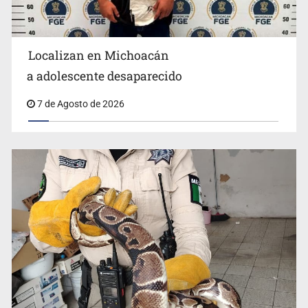
Localizan en Michoacán
Procesan a el “R1”, presunto líder criminal en Jalisco y
a adolescente desaparecido
Michoacán
7 de Agosto de 2026