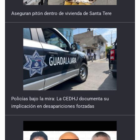
A 80 años de la alerta por el narcotráfico
Aseguran pitón dentro de vivienda de Santa Tere
18 de Febrero de 2026
'No voltees a ver a los policías'
11 de Febrero de 2026
'Somos de un pueblo herido, pero no vencido'
4 de Febrero de 2026
Policías bajo la mira: La CEDHJ documenta su
implicación en desapariciones forzadas