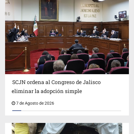
Buscan mantener tradiciones con Feria Corazón de
Artesano
SCJN ordena al Congreso de Jalisco
eliminar la adopción simple
Fiscalía exhuma 126 cuerpos de 32 fosas
7 de Agosto de 2026