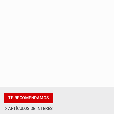
Al archivo la mitad de quejas contra el Siapa
Ya hay solicitud de audiencia de imputación en caso Eli
Castro
TE RECOMENDAMOS
ARTÍCULOS DE INTERÉS