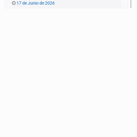
17 de Junio de 2026
Pinchar la burbuja
10 de Junio de 2026
Extrañas coincidencias
3 de Junio de 2026
Limpiar el debate
27 de Mayo de 2026
Pensar en conversación
20 de Mayo de 2026
¿Alguien quiere pensar en los niños?
13 de Mayo de 2026