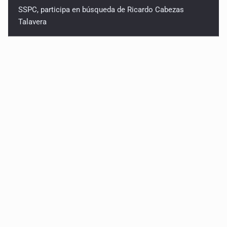
SSPC, participa en búsqueda de Ricardo Cabezas
Talavera
Al archivo la mitad de quejas contra el Siapa