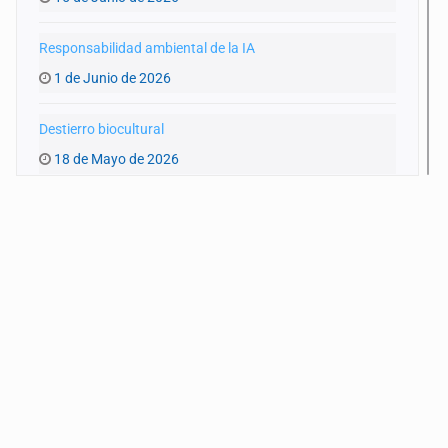
Responsabilidad ambiental de la IA
1 de Junio de 2026
Destierro biocultural
18 de Mayo de 2026
Agua y entraña
4 de Mayo de 2026
‘Artemis II’ y el planeta
20 de Abril de 2026
Monitoreo educativo del agua
23 de Marzo de 2026