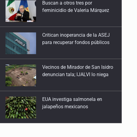
Buscan a otros tres por
2026: ¡Eh, que viene el lobo!
feminicidio de Valeria Márquez
5 de Enero de 2026
Critican inoperancia de la ASEJ
para recuperar fondos públicos
Vecinos de Mirador de San Isidro
denuncian tala; IJALVI lo niega
EUA investiga salmonela en
jalapeños mexicanos
Proponen consulta popular por