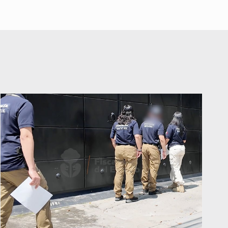
“foco rojo” de gran magnitud:
Economista