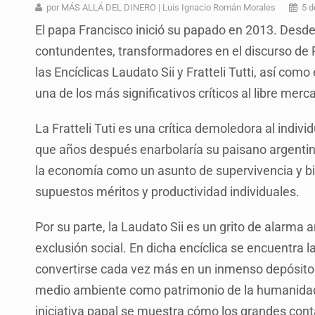
Vecinos de Mirador de San Isidro d
por MÁS ALLÁ DEL DINERO | Luis Ignacio Román Morales
5 d
El papa Francisco inició su papado en 2013. Des
Reporta 627 acciones tras inundac
contundentes, transformadores en el discurso de 
Fiscalía continúa búsqueda de Ric
las Encíclicas Laudato Sii y Fratteli Tutti, así com
Proponen consulta popular por desa
una de los más significativos críticos al libre merca
Buscan a otros tres por feminicidi
La Fratteli Tuti es una crítica demoledora al indiv
Fiscalías, SIAPA y transporte, ent
que años después enarbolaría su paisano argentino
la economía como un asunto de supervivencia y 
Que el IPEJAL encabece la lista de
supuestos méritos y productividad individuales.
Por su parte, la Laudato Sii es un grito de alarma 
exclusión social. En dicha encíclica se encuentra la
convertirse cada vez más en un inmenso depósito 
medio ambiente como patrimonio de la humanidad y
iniciativa papal se muestra cómo los grandes con