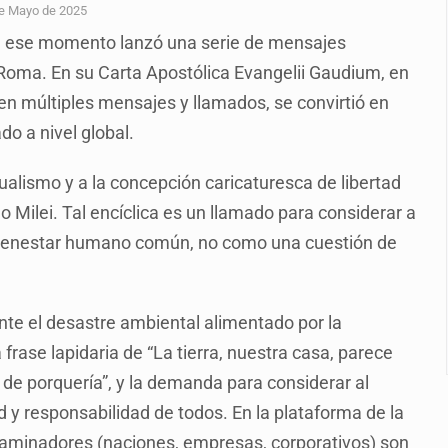
enuncian tala; IJALVI lo niega
e Mayo de 2025
de ese momento lanzó una serie de mensajes
ión en Balcones de Oblatos
Roma. En su Carta Apostólica Evangelii Gaudium, en
ardo Cabezas Talavera
o en múltiples mensajes y llamados, se convirtió en
rrollo de vivienda en Mirador de San Isidro
do a nivel global.
o de Valeria Márquez
idualismo y a la concepción caricaturesca de libertad
re los asuntos pendientes del Congreso
 Milei. Tal encíclica es un llamado para considerar a
bienestar humano común, no como una cuestión de
 deudores en Jalisco es un “foco rojo” de gran magnitud: Econo
ante el desastre ambiental alimentado por la
 frase lapidaria de “La tierra, nuestra casa, parece
de porquería”, y la demanda para considerar al
 responsabilidad de todos. En la plataforma de la
taminadores (naciones, empresas, corporativos) son