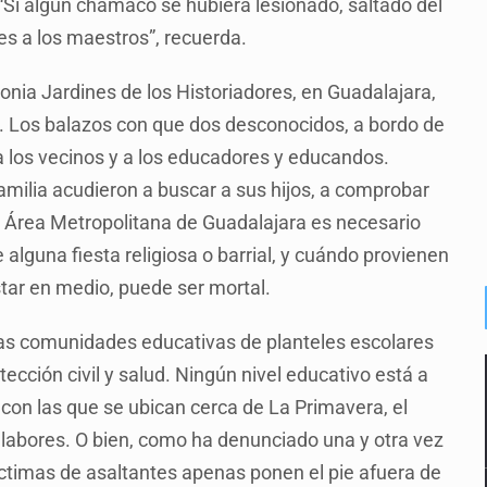
 “Si algún chamaco se hubiera lesionado, saltado del
les a los maestros”, recuerda.
lonia Jardines de los Historiadores, en Guadalajara,
o. Los balazos con que dos desconocidos, a bordo de
a los vecinos y a los educadores y educandos.
milia acudieron a buscar a sus hijos, a comprobar
el Área Metropolitana de Guadalajara es necesario
 alguna fiesta religiosa o barrial, y cuándo provienen
star en medio, puede ser mortal.
las comunidades educativas de planteles escolares
ección civil y salud. Ningún nivel educativo está a
con las que se ubican cerca de La Primavera, el
 labores. O bien, como ha denunciado una y otra vez
ctimas de asaltantes apenas ponen el pie afuera de