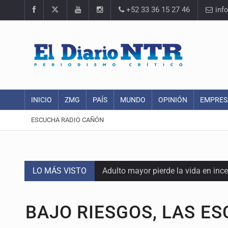
+52 33 36 15 27 46
inf
INICIO
ZMG
PAÍS
MUNDO
OPINIÓN
EMPRES
ESCUCHA RADIO CAÑÓN
LO MÁS VISTO
Adulto mayor pierde la vida en inc
Asesinan a balazos a un hombre en 
BAJO RIESGOS, LAS E
Jalisco mantiene la búsqueda de 2