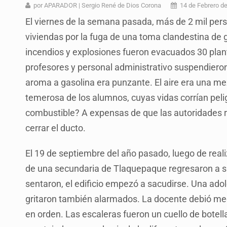
Asesinan a balazos a un hombre e
por APARADOR | Sergio René de Dios Corona
14 de Febrero d
El viernes de la semana pasada, más de 2 mil per
Investigan brote de salmonela en 
viviendas por la fuga de una toma clandestina de g
Desarticulan en Cataluña célula 
incendios y explosiones fueron evacuados 30 plant
Fallece monseñor Carlos Garfias Me
profesores y personal administrativo suspendieron 
aroma a gasolina era punzante. El aire era una me
Detienen al exgobernador de Guerre
temerosa de los alumnos, cuyas vidas corrían peli
Anuncian refuerzo de seguridad en
combustible? A expensas de que las autoridades 
Capturan en Zapopan a defraudado
cerrar el ducto.
El 19 de septiembre del año pasado, luego de reali
de una secundaria de Tlaquepaque regresaron a 
sentaron, el edificio empezó a sacudirse. Una ad
gritaron también alarmados. La docente debió medio
en orden. Las escaleras fueron un cuello de botel