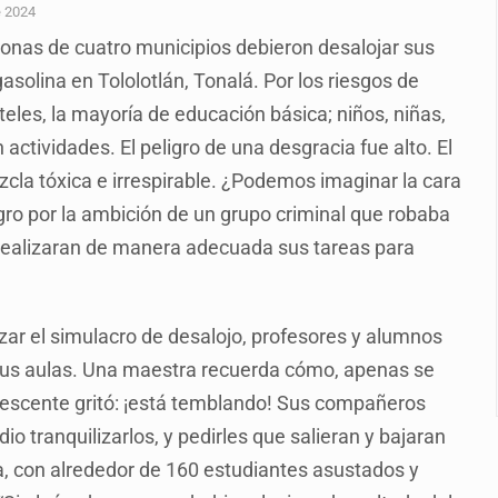
n Tlajomulco
e 2024
sonas de cuatro municipios debieron desalojar sus
EU vinculado a jalapeños mexicanos
asolina en Tololotlán, Tonalá. Por los riesgos de
del CJNG y decomisan 2.5 toneladas de metanfetamina
eles, la mayoría de educación básica; niños, niñas,
rlos, arzobispo emérito de Morelia
actividades. El peligro de una desgracia fue alto. El
zcla tóxica e irrespirable. ¿Podemos imaginar la cara
ro, Ángel Aguirre
gro por la ambición de un grupo criminal que robaba
 Michoacán para reactivar exportación de aguacate
realizaran de manera adecuada sus tareas para
r de paquetes vacacionales
zar el simulacro de desalojo, profesores y alumnos
sus aulas. Una maestra recuerda cómo, apenas se
olescente gritó: ¡está temblando! Sus compañeros
 tranquilizarlos, y pedirles que salieran y bajaran
la, con alrededor de 160 estudiantes asustados y