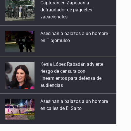
Asesinan a balazos a un hombre
22 de Abril de 2026
en Tlajomulco
Rancho Izaguirre: la tierra sigue hablando
15 de Abril de 2026
Kenia López Rabadán advierte
riesgo de censura con
El Siapa no cumple ni con su ley
lineamientos para defensa de
25 de Marzo de 2026
audiencias
Un Mundial con desafíos en Jalisco
Asesinan a balazos a un hombre
18 de Marzo de 2026
en calles de El Salto
Reclutados y desaparecidos, carne de cañón
11 de Marzo de 2026
Adulto mayor pierde la vida en
incendio de una vivienda en
Oblatos
El santo de los sicarios mexicanos
4 de Marzo de 2026